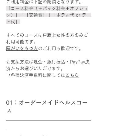
ご利用料金は下記の総額となります。
「コース料金（＋パック料金＋オプショ
ン）」＋「交通費」＋「ホテル代 or デー
ト代」
​すべてのコースは
戸籍上女性の方のみ
ご
利用可能です。
障がいをもつ方
のご利用も歓迎です。
お支払方法は現金・銀行振込・PayPay決
済からお選びいただけます。
​→各種決済手数料に関しては
こちら
01：オーダーメイドヘルスコー
ス