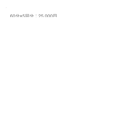
60分×5回分：25,000円
​オンラインで定期的に対話を重ねていき
たい方へ。
銀行振込またはPayPayにて事前決済をお
願いしています。
※ご利用は1日一回までです。
※有効期限は購入日から一年間。
※残り回数分の返金はできません。